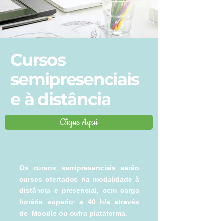
Cursos
semipresenciais
e à distância
Clique Aqui
Os cursos semipresenciais serão
cursos ofertados na modalidade à
distância e presencial, com carga
horária superior a 40 h/a através
de Moodle ou outra plataforma.