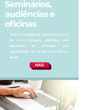
Seminários,
audiências
e
oficinas
Serão formações de caratér pontual e
de curta duração, ofertadas pela
secretaria de formação com
especialistas em temas específicos e
atuais.
MAIS