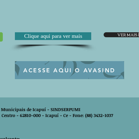
VER MAIS
Clique aqui para ver mais
ACESSE AQUI O AVASIND
os Municipais de Icapuí - SINDSERPUMI
 Centro - 62810-000 - Icapuí - Ce - Fone: (88) 3432-1037
avalcante;