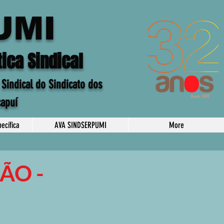
UMI
ica Sindical
 Sindical do Sindicato dos
capuí
ecífica
AVA SINDSERPUMI
More
ÃO -