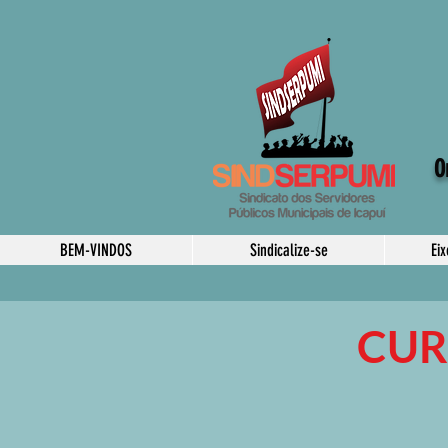
O
BEM-VINDOS
Sindicalize-se
Ei
CUR