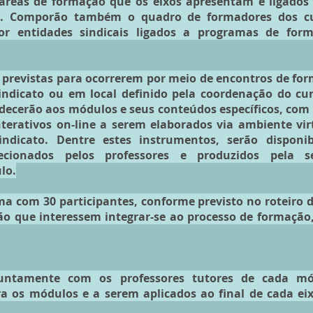
 áreas de formação que os eixos apresentam e ligados
das. Comporão também o quadro de formadores dos c
por entidades sindicais ligados a programas de for
o previstas para ocorrerem por meio de encontros de fo
ndicato ou em local definido pela coordenação do cur
edecerão aos módulos e seus conteúdos específicos, co
terativos on-line a serem elaborados via ambiente vi
ndicato. Dentre estes instrumentos, serão disponib
ecionados pelos professores e produzidos pela s
lo.
 com 30 participantes, conforme previsto no roteiro d
ão que interessem integrar-se ao processo de formaçã
untamente com os professores tutores de cada módu
a os módulos e a serem aplicados ao final de cada eix