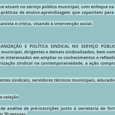
que atuam no serviço público municipal, com enfoque na 
o-práticas de ensino-aprendizagem que capacitem para 
ista e crítica, visando à intervenção social.
NIZAÇÃO E POLÍTICA SINDICAL NO SERVIÇO PÚBLIC
o municipal, dirigentes e demais sindicalizados, bem com
jam interessados em ampliar os conhecimentos e reflexõe
anização sindical na contemporaneidade, a ação compro
igentes sindicais, servidores técnicos municipais, educado
de seleção
 de análise de pré-inscrições junto à secretaria de for
m 30 pessoas.