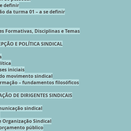
e definir
ão da turma 01 – a se definir
es Formativas, Disciplinas e Temas
PÇÃO E POLÍTICA SINDICAL
a
ítica
es iniciais
 do movimento sindical
rmação – fundamentos filosóficos
ÇÃO DE DIRIGENTES SINDICAIS
municação sindical
a
e Organização Sindical
 orçamento público