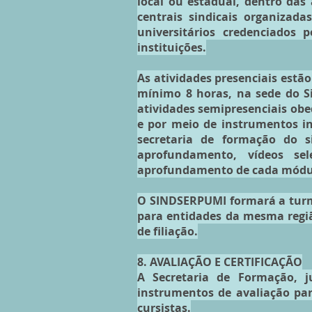
local ou estadual, dentro das
centrais sindicais organiza
universitários credenciados 
instituições.
As atividades presenciais estã
mínimo 8 horas, na sede do Si
atividades semipresenciais ob
e por meio de instrumentos in
secretaria de formação do si
aprofundamento, vídeos sel
aprofundamento de cada módu
O SINDSERPUMI formará a turma
para entidades da mesma regi
de filiação.
8. AVALIAÇÃO E CERTIFICAÇÃO
A Secretaria de Formação, j
instrumentos de avaliação par
cursistas.