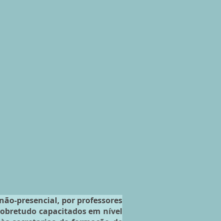
não-presencial, por professores
 sobretudo capacitados em nível