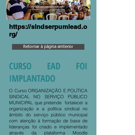
https://sindserpumiead.o
rg/
Retornar à página amterior
CURSO EAD FOI
IMPLANTADO
O Curso ORGANIZAÇÃO E POLÍTICA
SINDICAL NO SERVIÇO PÚBLICO
MUNICIPAL que pretende fortalecer a
organização e a política sindical no
âmbito do serviço público municipal
com atenção à formação de base de
lideranças foi criado e implementado
através da plataforma Moodle