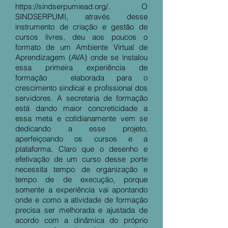
https://sindserpumiead.org/.
O
SINDSERPUMI, através desse
instrumento de criação e gestão de
cursos livres, deu aos poucos o
formato de um Ambiente Virtual de
Aprendizagem (AVA) onde se instalou
essa primeira experiência de
formação elaborada para o
crescimento sindical e profissional dos
servidores. A secretaria de formação
está dando maior concreticidade a
essa meta e cotidianamente vem se
dedicando a esse projeto,
aperfeiçoando os cursos e a
plataforma. Claro que o desenho e
efetivação de um curso desse porte
necessita tempo de organização e
tempo de de execução, porque
somente a experiência vai apontando
onde e como a atividade de formação
precisa ser melhorada e ajustada de
acordo com a dinâmica do próprio