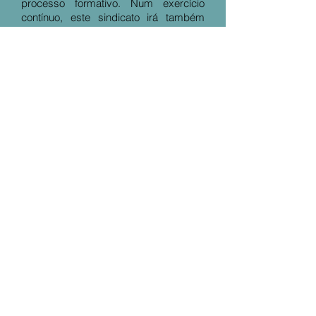
processo formativo. Num exercício
contínuo, este sindicato irá também
solidificando sua própria experiência.
Sindicato dos Servidores Públicos Municipais
de Icapuí - SINDSERPUMI
Rua Eng. Francisco de Assis Filho, Centro -
62810-000
- Icapuí - Ce - Fone:
(88) 3432-
1037
http://www.sindicapui.org.br/
DIRETORIA EXECUTIVA:
Presidente: Francisco Celestino Cavalcante;
Vice-Presidente: Enock Douglas Roberto da
Silva;