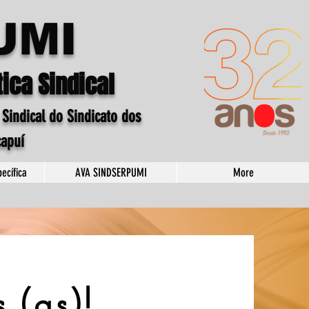
UMI
ica Sindical
 Sindical do Sindicato dos
capuí
ecífica
AVA SINDSERPUMI
More
 (as)!