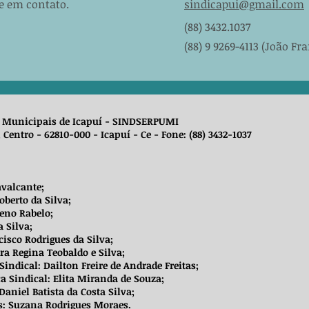
e em contato.
sindicapui@gmail.com
(88) 3432.1037
(88) 9 9269-4113 (João Fr
os Municipais de Icapuí - SINDSERPUMI
 Centro - 62810-000 - Icapuí - Ce - Fone: (88) 3432-1037
avalcante;
berto da Silva;
ceno Rabelo;
a Silva;
cisco Rodrigues da Silva;
ra Regina Teobaldo e Silva;
Sindical: Dailton Freire de Andrade Freitas;
ca Sindical: Elita Miranda de Souza;
Daniel Batista da Costa Silva;
os: Suzana Rodrigues Moraes.