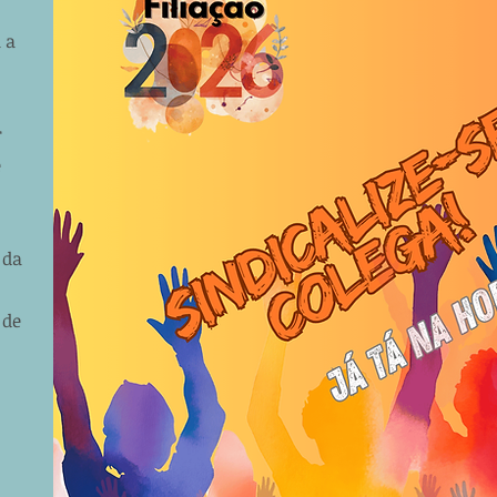
 a
r
e
 da
 de