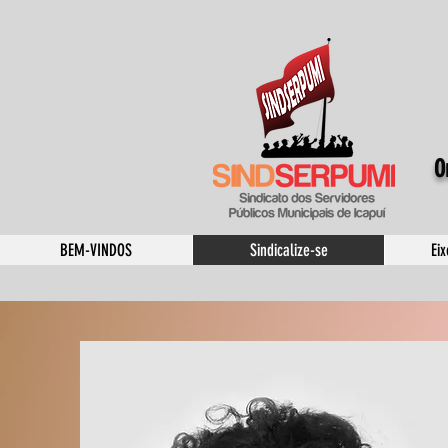
O
BEM-VINDOS
Sindicalize-se
Ei