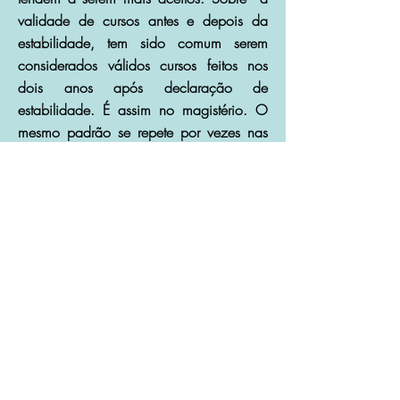
validade de cursos antes e depois da
estabilidade, tem sido comum serem
considerados válidos cursos feitos nos
dois anos após declaração de
estabilidade. É assim no magistério. O
mesmo padrão se repete por vezes nas
atividades meio e saúde. Se for a
primeira progressão, a depender da
expertise da comissão, é certo que sejam
reconhecidos algumas vezes cursos antes
da estabilidade, mas é recomendado
apresentar cursos nos dois anos pós
estabilidade, já que a primeira
progressão é 02 anos após a
estabilidade. Por força das Portarias, as
comissão tem poder de consensuar e
decidir essa aceitação ou não.