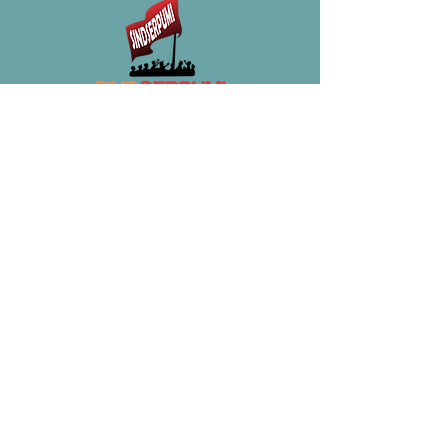
Sindicato dos Servidores Públicos Municipais
de Icapuí - SINDSERPUMI
Rua Eng. Francisco de Assis Filho, Centro -
62810-000
- Icapuí - Ce - Fone:
(88) 3432-
1037
http://www.sindicapui.org.br/
DIRETORIA EXECUTIVA:
Presidente: Francisco Celestino Cavalcante;
Vice-Presidente: Enock Douglas Roberto da
Silva;
Secretário Geral: Clotenir Damasceno
Rabelo;
II Secretário Geral: Maria Mízia da Silva;
Secretário de Finanças: João Francisco
Rodrigues da Silva;
II Secretário de Finanças: Nayandra Regina
Teobaldo e Silva;